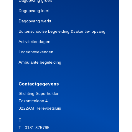
Dagopvang groeit
Dagopvang leert
Dagopvang werkt
Buitenschoolse begeleiding &vakantie- opvang
Activiteitendagen
Logeerweekenden
Ambulante begeleiding
Contactgegevens
Stichting Superhelden
Fazantenlaan 4
3222AM Hellevoetsluis

T 0181 375795