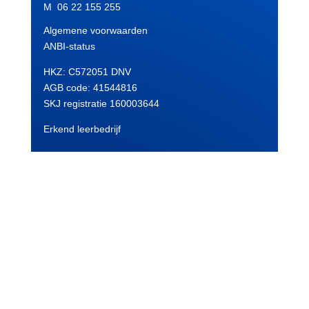
M 06 22 155 255
Algemene voorwaarden
ANBI-status
HKZ: C572051 DNV
AGB code:
41544816
SKJ registratie 160003644
Erkend leerbedrijf