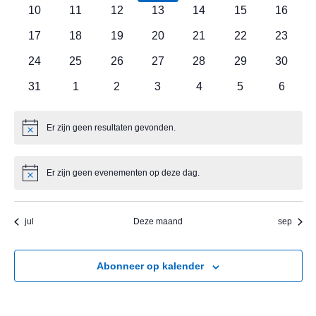
evenementen
evenementen
evenementen
evenementen
evenementen
evenementen
evenem
0
0
0
0
0
0
0
10
11
12
13
14
15
16
evenementen
evenementen
evenementen
evenementen
evenementen
evenementen
evenem
0
0
0
0
0
0
0
17
18
19
20
21
22
23
evenementen
evenementen
evenementen
evenementen
evenementen
evenementen
evenem
0
0
0
0
0
0
0
24
25
26
27
28
29
30
evenementen
evenementen
evenementen
evenementen
evenementen
evenementen
evenem
0
0
0
0
0
0
0
31
1
2
3
4
5
6
evenementen
evenementen
evenementen
evenementen
evenementen
evenementen
evenem
Er zijn geen resultaten gevonden.
Bericht
Er zijn geen evenementen op deze dag.
Bericht
jul
Deze maand
sep
Abonneer op kalender