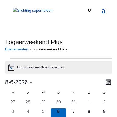
Logeerweekend Plus
Evenementen
Logeerweekend Plus
Evenementen
Er zijn geen resultaten gevonden.
Bericht
Wee
Eve
8-6-2026
Maand
we
Selecteer
nav
Kalender
M
MAANDAG
D
DINSDAG
W
WOENSDAG
D
DONDERDAG
V
VRIJDAG
Z
ZATERDAG
Z
ZONDA
een
nav
datum.
van
0
0
0
0
0
0
0
27
28
29
30
31
1
2
evenementen
evenementen
evenementen
evenementen
evenementen
evenementen
evenem
Evenementen
0
0
0
0
0
0
0
3
4
5
6
7
8
9