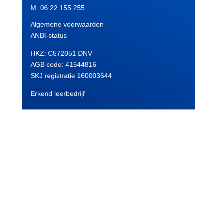
M 06 22 155 255
Algemene voorwaarden
ANBI-status
HKZ: C572051 DNV
AGB code:
41544816
SKJ registratie 160003644
Erkend leerbedrijf