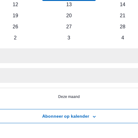
evenementen
evenementen
evenem
0
0
0
12
13
14
evenementen
evenementen
evenem
0
0
0
19
20
21
evenementen
evenementen
evenem
0
0
0
26
27
28
evenementen
evenementen
evenem
0
0
0
2
3
4
evenementen
evenementen
evenem
Deze maand
Abonneer op kalender