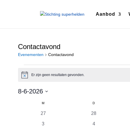
Aanbod
Contactavond
Evenementen
Contactavond
Evenementen
Er zijn geen resultaten gevonden.
Bericht
8-6-2026
Selecteer
Kalender
M
MAANDAG
D
DINSDAG
een
van
datum.
0
0
27
28
Evenementen
evenementen
evenementen
0
0
3
4