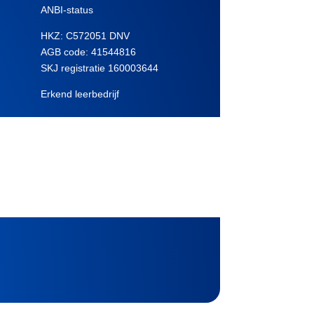
ANBI-status
HKZ: C572051 DNV
AGB code:
41544816
SKJ registratie 160003644
Erkend leerbedrijf