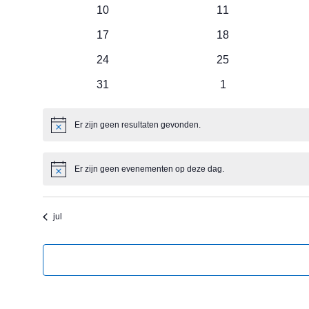
evenementen
evenementen
0
0
10
11
evenementen
evenementen
0
0
17
18
evenementen
evenementen
0
0
24
25
evenementen
evenementen
0
0
31
1
evenementen
evenementen
Er zijn geen resultaten gevonden.
Bericht
Er zijn geen evenementen op deze dag.
Bericht
jul